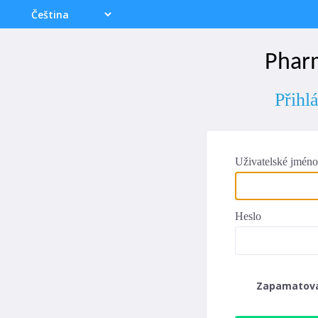
Phar
Přihl
Uživatelské jméno
Heslo
Zapamatov