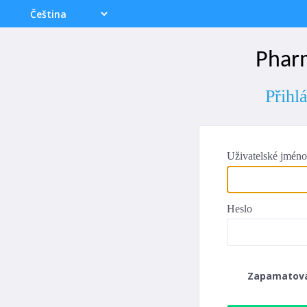
Phar
Přihl
Uživatelské jméno
Heslo
Zapamatov