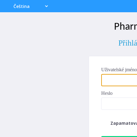
Phar
Přihl
Uživatelské jméno
Heslo
Zapamatov