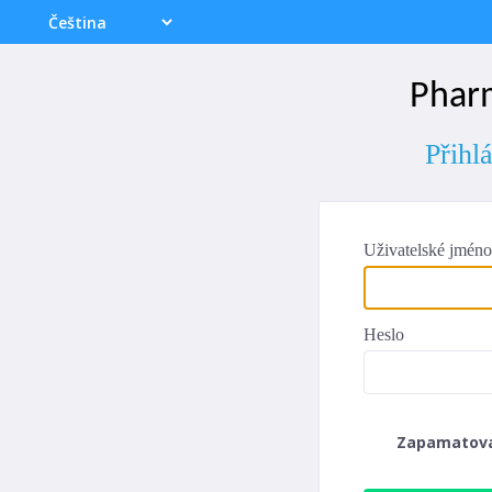
Phar
Přihl
Uživatelské jméno
Heslo
Zapamatov